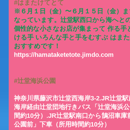
#はまたけてとて
※６月１日（金）〜６月１５日（金）
なっています。辻堂駅西口から海へとの
個性的な小さなお店が集まって 作る手
ける手 いろんな手と手をむすぶ はま
おすすめです！
https://hamataketetote.jimdo.com
#辻堂海浜公園
神奈川県藤沢市辻堂西海岸3-2.JR辻堂
海岸経由辻堂団地行きバス「辻堂海浜公
間約10分）.JR辻堂駅南口から鵠沼車
公園前」下車（所用時間約10分）